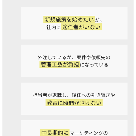
新規施策を始めたい
が、
適任者がいない
社内に
外注しているが、
案件や依頼先の
管理工数が
負担
になっている
担当者が退職し、
後任への引き継ぎや
教育に時間がさけない
中長期的に
マーケティングの